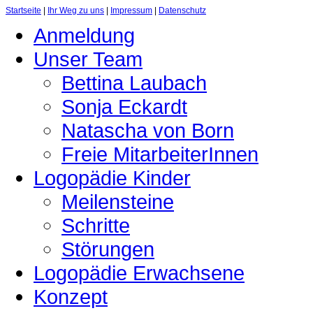
Startseite
|
Ihr Weg zu uns
|
Impressum
|
Datenschutz
Anmeldung
Unser Team
Bettina Laubach
Sonja Eckardt
Natascha von Born
Freie MitarbeiterInnen
Logopädie Kinder
Meilensteine
Schritte
Störungen
Logopädie Erwachsene
Konzept