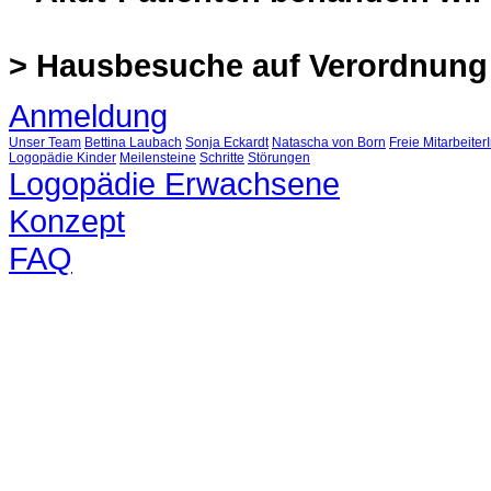
>
Hausbesuche auf Verordnung
Anmeldung
Unser Team
Bettina Laubach
Sonja Eckardt
Natascha von Born
Freie Mitarbeiter
Logopädie Kinder
Meilensteine
Schritte
Störungen
Logopädie Erwachsene
Konzept
FAQ