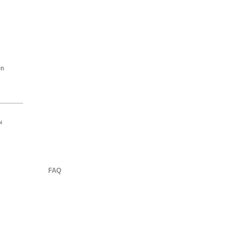
en
N
FAQ