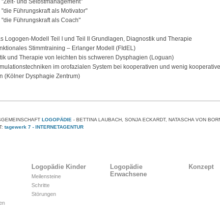
 "Zeit- und Selbstmanagement"
"die Führungskraft als Motivator"
"die Führungskraft als Coach"
 Logogen-Modell Teil I und Teil II Grundlagen, Diagnostik und Therapie
ktionales Stimmtraining – Erlanger Modell (FIdEL)
tik und Therapie von leichten bis schweren Dysphagien (Loguan)
mulationstechniken im orofazialen System bei kooperativen und wenig kooperativ
en (Kölner Dysphagie Zentrum)
SGEMEINSCHAFT
LOGOPÄDIE
- BETTINA LAUBACH, SONJA ECKARDT, NATASCHA VON BOR
T:
tagewerk 7 - INTERNETAGENTUR
Logopädie Kinder
Logopädie
Konzept
Erwachsene
Meilensteine
Schritte
Störungen
nen