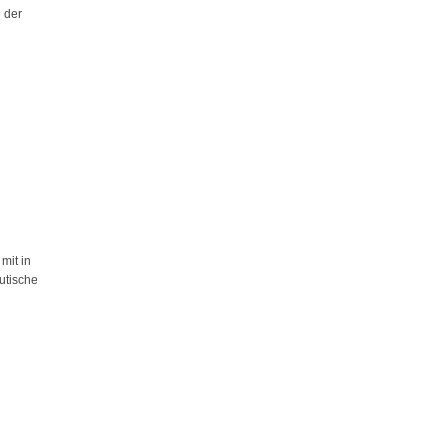
 der
mit in
utische