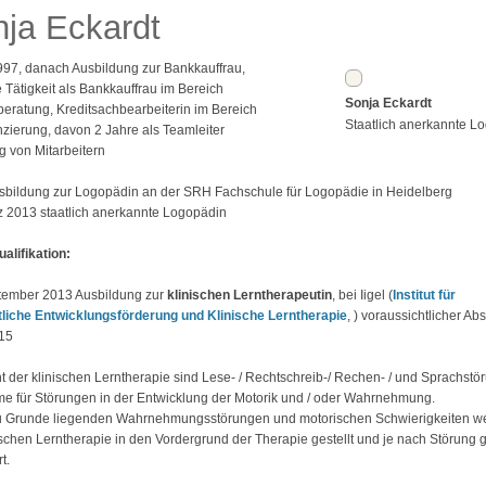
ja Eckardt
997, danach Ausbildung zur Bankkauffrau,
 Tätigkeit als Bankkauffrau im Bereich
Sonja Eckardt
eratung, Kreditsachbearbeiterin im Bereich
Staatlich anerkannte L
zierung, davon 2 Jahre als Teamleiter
 von Mitarbeitern
sbildung zur Logopädin an der SRH Fachschule für Logopädie in Heidelberg
z 2013 staatlich anerkannte Logopädin
alifikation:
ptember 2013 Ausbildung zur
klinischen Lerntherapeutin
, bei Iigel (
Institut für
tliche Entwicklungsförderung und Klinische Lerntherapie
, ) voraussichtlicher Ab
15
t der klinischen Lerntherapie sind Lese- / Rechtschreib-/ Rechen- / und Sprachst
e für Störungen in der Entwicklung der Motorik und / oder Wahrnehmung.
u Grunde liegenden Wahrnehmungsstörungen und motorischen Schwierigkeiten we
ischen Lerntherapie in den Vordergrund der Therapie gestellt und je nach Störung g
t.