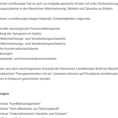
ische Lerntherapie hat es sich zur Aufgabe gemacht, Kinder mit unter Einbeziehung
lungssysteme in den Bereichen Wahrnehmung, Motorik und Sprache zu fördern.
ieser Lernstörungen liegen folgende Schwierigkeiten zugrunde:
reifte neurologische ProzesseMangelnde
fung der Synapsen im Gehirn
e Wahrnehmungs- und Verarbeitungsschwäche
e Wahrnehmungs- und Verarbeitungsschwäche
che Koordinationsprobleme
törungen
samkeits- und Konzentrationsschwäche
en aus dem neurologischen Konzept der Klinischen Lerntherapie fließt bei Bedarf 
pädischen Therapieeinheiten mit ein. Daneben können auf Privatbasis lerntherape
gen in Anspruch genommen werden.
dungen:
minar "Konfliktmanagement"
inar "Vom Mitarbeiter zur Führungskraft"
minar "Unternehmerisch Handeln und Denken"