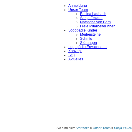
Anmeldung
Unser Team
Bettina Laubach
Sonja Eckardt
Natascha von Born
Freie MitarbeiterInnen
Logopädie Kinder
Meilensteine
Schritte
Störungen
Logopädie Erwachsene
Konzept
FAQ
Aktuelles
Sie sind hier:
Startseite
»
Unser Team
»
Sonja Eckar