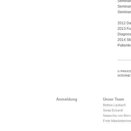
Seminar
Seminar 
Seminar 
2012 Das
2013 Fun
Diagnos
2014 Sti
Patient
© PRAXI
INTERNE
Anmeldung
Unser Team
Bettina Laubach
Sonja Eckardt
Natascha von Born
Freie MitarbeiterIn