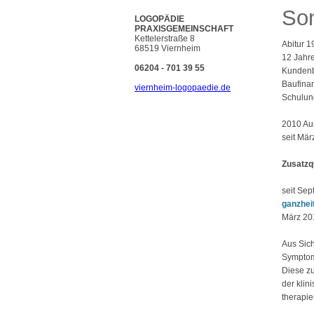
Son
LOGOPÄDIE
PRAXISGEMEINSCHAFT
Kettelerstraße 8
Abitur 1
68519 Viernheim
12 Jahre
06204 - 701 39 55
Kundenb
Baufinan
viernheim-logopaedie.de
Schulung
2010 Au
seit Mär
Zusatzqu
seit Se
ganzhei
März 20
Aus Sich
Symptom
Diese z
der klin
therapier